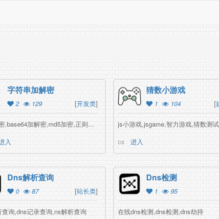
字符串加解密
猜数小游戏
2
129
[
开发类
]
1
104
[
url加解密,base64加解密,md5加密,正则转义,图片base
js小游戏,jsgame,智力游戏,猜数测试
进入
cs
进入
Dns解析查询
Dns检测
0
87
[
站长类
]
1
95
析查询,dns记录查询,ns解析查询
在线dns检测,dns检测,dns劫持