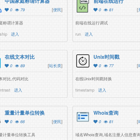
中国家庭称谓计算器
前端在线运行
0
79
[
便民
]
0
81
[
庭称谓计算器
前端在线运行调试
nship
进入
run
进入
在线文本对比
Unix时间戳
0
89
[
站长类
]
0
77
[
本对比,代码对比
在线Unix时间戳转换
ntrast
进入
timestamp
进入
重量计量单位转换
Whois查询
0
66
[
便民
]
0
81
[
量计量单位转换工具
域名Whois查询,域名注册人信息查