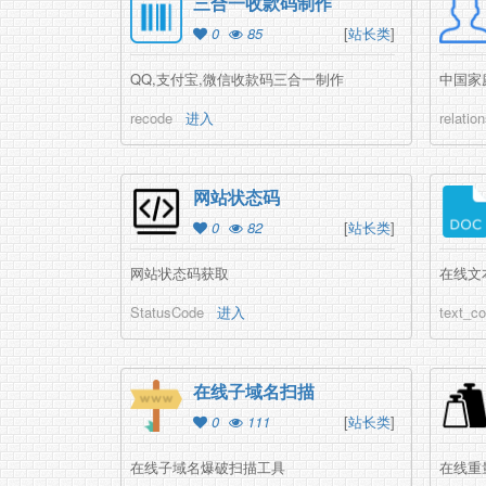
三合一收款码制作
0
85
[
站长类
]
QQ,支付宝,微信收款码三合一制作
中国家
recode
进入
relatio
网站状态码
0
82
[
站长类
]
网站状态码获取
在线文
StatusCode
进入
text_co
在线子域名扫描
0
111
[
站长类
]
在线子域名爆破扫描工具
在线重