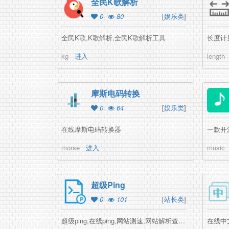
全民K歌解析
0
80
[
娱乐类
]
全民K歌,K歌解析,全民K歌解析工具
长度计
kg
进入
length
摩斯电码转换
0
64
[
娱乐类
]
在线摩斯电码转换器
morse
进入
music
超级Ping
0
101
[
站长类
]
超级ping,在线ping,网站测速,网站解析查询,地区测速
在线中