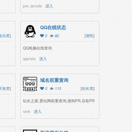
pre_qrcode
进入
QQ在线状态
娱乐类
]
0
82
[
便民
]
QQ电脑在线查询
qqstate
进入
域名权重查询
开发类
]
0
113
[
站长类
]
站长之家,爱站网权重查询,搜狗PR,谷歌PR
rank
进入