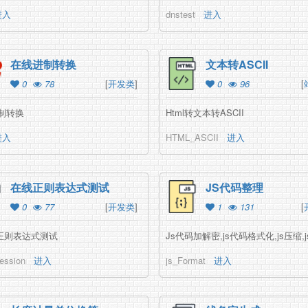
进入
dnstest
进入
在线进制转换
文本转ASCII
0
78
[
开发类
]
0
96
[
制转换
Html转文本转ASCII
进入
HTML_ASCII
进入
在线正则表达式测试
JS代码整理
0
77
[
开发类
]
1
131
[
线正则表达式测试
Js代码加解密,js代码格式化,js压缩,
ession
进入
js_Format
进入