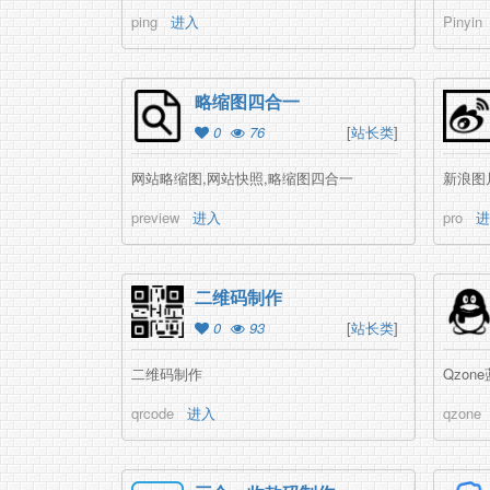
ping
进入
Pinyin
略缩图四合一
0
76
[
站长类
]
网站略缩图,网站快照,略缩图四合一
新浪图
preview
进入
pro
进
二维码制作
0
93
[
站长类
]
二维码制作
Qzon
qrcode
进入
qzone