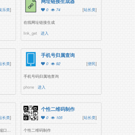
网址链接生成器
娱乐类
]
0
74
[
站长类
]
在线网址链接生成
link_get
进入
手机号归属查询
站长类
]
0
92
[
便民
]
手机号码归属地查询
phone
进入
个性二维码制作
站长类
]
0
105
[
站长类
]
端口扫描,在线扫描工具,批量扫描,ip端口查询
个性二维码制作