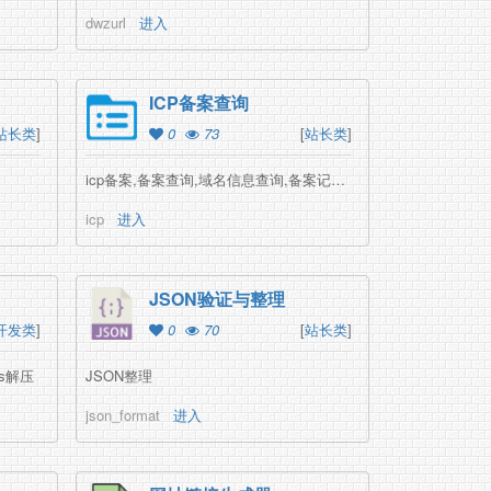
dwzurl
进入
ICP备案查询
站长类
]
0
73
[
站长类
]
icp备案,备案查询,域名信息查询,备案记录查询
icp
进入
JSON验证与整理
开发类
]
0
70
[
站长类
]
js解压
JSON整理
json_format
进入