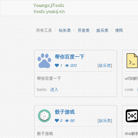
所有工具
站长类
开发类
娱乐类
便民
帮你百度一下
1
203
[
娱乐类
]
帮你百度一下
baidu
进入
code
骰子游戏
0
90
[
娱乐类
]
骰子游戏
dns解