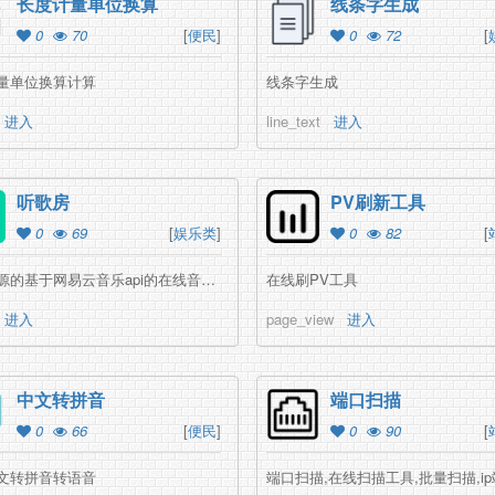
长度计量单位换算
线条字生成
0
70
[
便民
]
0
72
[
量单位换算计算
线条字生成
进入
line_text
进入
听歌房
PV刷新工具
0
69
[
娱乐类
]
0
82
[
一款开源的基于网易云音乐api的在线音乐播放器
在线刷PV工具
进入
page_view
进入
中文转拼音
端口扫描
0
66
[
便民
]
0
90
[
文转拼音转语音