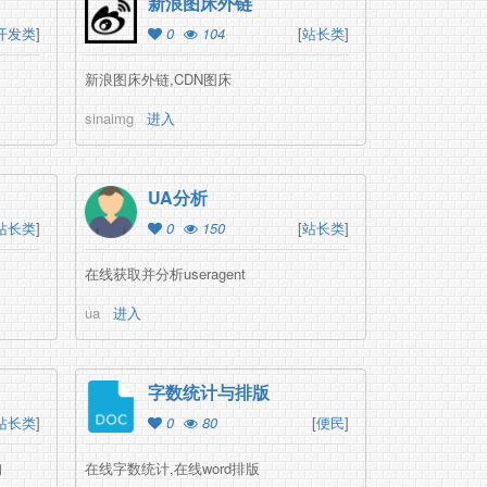
新浪图床外链
开发类
]
0
104
[
站长类
]
新浪图床外链,CDN图床
sinaimg
进入
UA分析
站长类
]
0
150
[
站长类
]
在线获取并分析useragent
ua
进入
字数统计与排版
站长类
]
0
80
[
便民
]
询
在线字数统计,在线word排版