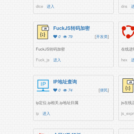
dice
进入
dns
FuckJS转码加密
0
79
[
开发类
]
FuckJS转码加密
在线进
Fuck_js
进入
hex
IP地址查询
0
74
[
便民
]
ip定位,ip相关,ip地址归属
js在
ip
进入
js_expr