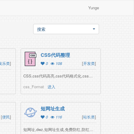
Yunge
搜索
CSS代码整理
娱乐类
]
0
108
[
开发类
]
CSS,css代码高亮,css代码格式化,css代码整理
css_Format
进入
短网址生成
[
便民
]
0
116
[
站长类
]
短网址,dwz,短网址生成,免费防红,防红接口,ae博客