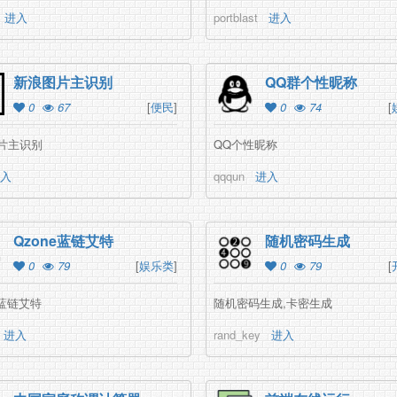
进入
portblast
进入
新浪图片主识别
QQ群个性昵称
0
67
[
便民
]
0
74
[
片主识别
QQ个性昵称
入
qqqun
进入
Qzone蓝链艾特
随机密码生成
0
79
[
娱乐类
]
0
79
[
e蓝链艾特
随机密码生成,卡密生成
进入
rand_key
进入