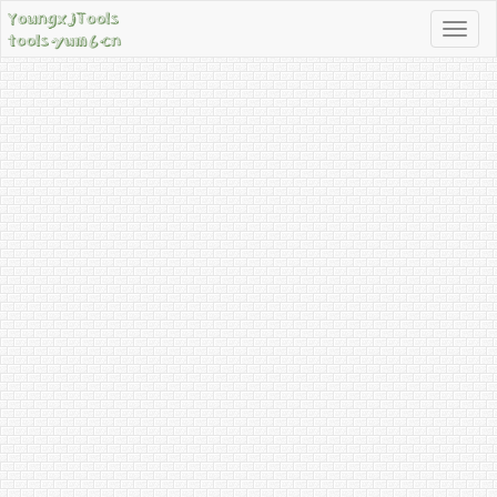
导
航
按
钮