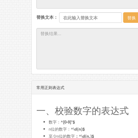
替换文本：
替换
常用正则表达式
一、校验数字的表达式
数字：
^[0-9]*$
n位的数字：
^\d{n}$
至少n位的数字
：^\d{n,}$