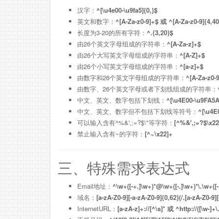
汉字：
^[\u4e00-\u9fa5]{0,}$
英文和数字：
^[A-Za-z0-9]+$ 或 ^[A-Za-z0-9]{4,40
长度为3-20的所有字符：
^.{3,20}$
由26个英文字母组成的字符串：
^[A-Za-z]+$
由26个大写英文字母组成的字符串：
^[A-Z]+$
由26个小写英文字母组成的字符串：
^[a-z]+$
由数字和26个英文字母组成的字符串：
^[A-Za-z0-
由数字、26个英文字母或者下划线组成的字符串：
中文、英文、数字包括下划线：
^[\u4E00-\u9FA5A
中文、英文、数字但不包括下划线等符号：
^[\u4E
可以输入含有^%&',;=?$\"等字符：
[^%&',;=?$\x22
禁止输入含有~的字符：
[^~\x22]+
三、特殊需求表达式
Email地址：
^\w+([-+.]\w+)*@\w+([-.]\w+)*\.\w+([-
域名：
[a-zA-Z0-9][-a-zA-Z0-9]{0,62}(/.[a-zA-Z0-9]
InternetURL：
[a-zA-z]+://[^\s]* 或 ^http://([\w-]+