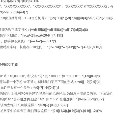
18[0|1|2|3|5|6|7|8|9])\d{8}$
"、"XXX-XXXXXXX"、"XXX-XXXXXXXX"、"XXXXXXX"和"XXXXXXXX)：
^(
{3}-\d{8}|\d{4}-\d{7}
-8位直播号码，1－4位分机号）:
((\d{11})|^((\d{7,8})|(\d{4}|\d{3})-(\d{7,8})|(
，可能为数字或字符X：
(^\d{15}$)|(^\d{18}$)|(^\d{17}(\d|X|x)$)
数字下划线)：
^[a-zA-Z][a-zA-Z0-9_]{4,15}$
母、数字和下划线)：
^[a-zA-Z]\w{5,17}$
特殊字符，长度在8-10之间)：
^(?=.*\d)(?=.*[a-z])(?=.*[A-Z]).{8,10}$
[0-9])|30|31)$
10,000.00", 和没有 "分" 的 "10000" 和 "10,000"：
^[1-9][0-9]*$
意味着一个字符"0"不通过,所以我们采用下面的形式：
^(0|[1-9][0-9]*)$
以允许开头有一个负号：
^(0|-?[1-9][0-9]*)$
的数字.让用户以0开头好了.把负号的也去掉,因为钱总不能是负的吧。下面我
0."是不通过的,但是 "10" 和 "10.2" 是通过的：
^[0-9]+(.[0-9]{2})?$
认为太苛刻了,可以这样：
^[0-9]+(.[0-9]{1,2})?$
虑数字中的逗号了,我们可以这样：
^[0-9]{1,3}(,[0-9]{3})*(.[0-9]{1,2})?$