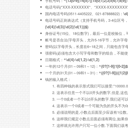
手机号码：
^(13[0-9]|14[5|7]|15[0|1|2|3|5|6|7|8|9]|
电话号码("XXX-XXXXXXX"、"XXXX-XXXXXXXX
国内电话号码(0511-4405222、021-87888822)：
\d
电话号码正则表达式（支持手机号码，3-4位区号，7
(\d{4}|\d{3}|\d{2}|\d{1}))$)
身份证号(15位、18位数字)，最后一位是校验位
帐号是否合法(字母开头，允许5-16字节，允许字母
密码(以字母开头，长度在6~18之间，只能包含字
强密码(必须包含大小写字母和数字的组合，不能使用
日期格式：
^\d{4}-\d{1,2}-\d{1,2}
一年的12个月(01～09和1～12)：
^(0?[1-9]|1[0-2])$
一个月的31天(01～09和1～31)：
^((0?[1-9])|((1|2)
钱的输入格式：
有四种钱的表示形式我们可以接受:"10000.00" 和 "
这表示任意一个不以0开头的数字,但是,这也
一个0或者一个不以0开头的数字.我们还可
这表示一个0或者一个可能为负的开头不为0
必须说明的是,小数点后面至少应该有1位数,所以"1
这样我们规定小数点后面必须有两位,如果你
这样就允许用户只写一位小数.下面我们该考