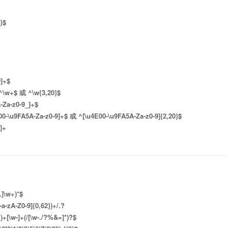
}$
9]+$
^\w+$ 或 ^\w{3,20}$
-Za-z0-9_]+$
00-\u9FA5A-Za-z0-9]+$ 或 ^[\u4E00-\u9FA5A-Za-z0-9]{2,20}$
]+
.]\w+)*$
[-a-zA-Z0-9]{0,62})+/.?
\.)+[\w-]+(/[\w-./?%&=]*)?$