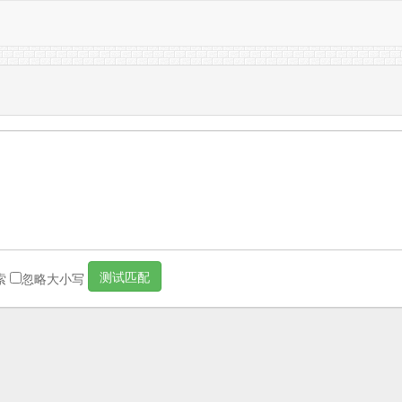
测试匹配
索
忽略大小写