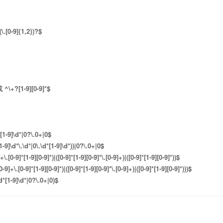
(\.[0-9]{1,2})?$
或 ^\+?[1-9][0-9]*$
[1-9]\d*|0?\.0+|0$
1-9]\d*\.\d*|0\.\d*[1-9]\d*))|0?\.0+|0$
.[0-9]*[1-9][0-9]*)|([0-9]*[1-9][0-9]*\.[0-9]+)|([0-9]*[1-9][0-9]*))$
-9]+\.[0-9]*[1-9][0-9]*)|([0-9]*[1-9][0-9]*\.[0-9]+)|([0-9]*[1-9][0-9]*)))$
d*[1-9]\d*|0?\.0+|0)$