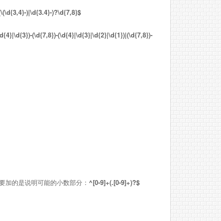
\(\d{3,4}-)|\d{3.4}-)?\d{7,8}$
\d{4}|\d{3})-(\d{7,8})-(\d{4}|\d{3}|\d{2}|\d{1})|(\d{7,8})-
们要加的是说明可能的小数部分：
^[0-9]+(.[0-9]+)?$