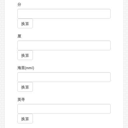
分
厘
海里(nmi)
英寻