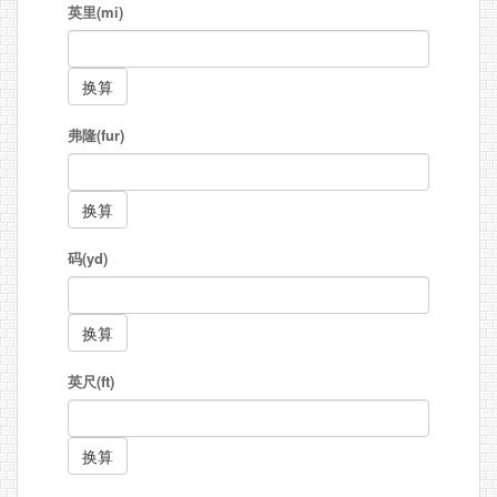
英里(mi)
弗隆(fur)
码(yd)
英尺(ft)