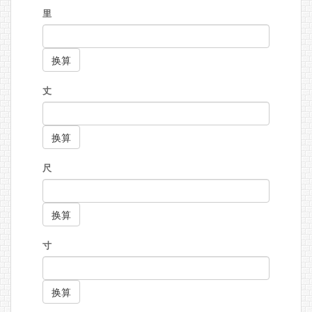
里
丈
尺
寸