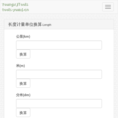
导
航
按
长度计量单位换算
-Length
钮
公里(km)
米(m)
分米(dm)