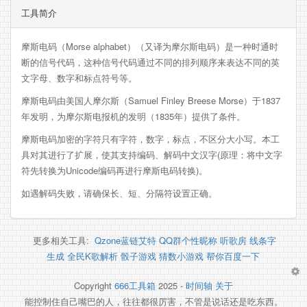
工具简介
摩斯电码（Morse alphabet）（又译为摩尔斯电码）是一种时通时
断的信号代码，这种信号代码通过不同的排列顺序来表达不同的英
文字母、数字和标点符号等。
摩斯电码由美国人摩尔斯（Samuel Finley Breese Morse）于1837
年发明，为摩尔斯电报机的发明（1835年）提供了条件。
摩斯电码加密的字符只有字符，数字，标点，不区分大小写。本工
具对其进行了扩展，使其支持编码、解码中文汉字(原理：将中文字
符先转换为Unicode编码再进行摩斯电码转换)。
如遇解码失败，请确保长、短、分隔符设置正确。
更多相关工具:
Qzone蓝链艾特
QQ群个性昵称
听歌房
线条字
生成
全民K歌解析
骰子游戏
猜数小游戏
帮你百度一下
Copyright
666工具箱
2025 -
时间轴
关于
能控制住自己嘴巴的人，往往都很厉害，不管是说话还是吃东西。