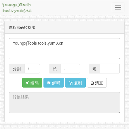
导
航
按
摩斯密码转换器
钮
分割
长
短
编码
解码
复制
清空