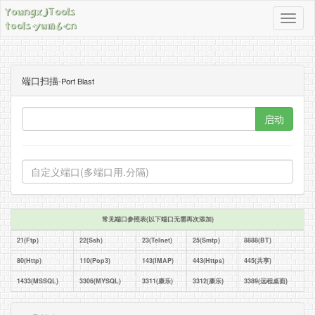
导
航
按
钮
端口扫描
-Port Blast
启动
常见端口参照表(以下端口无需再次添加)
21(Ftp)
22(Ssh)
23(Telnet)
25(Smtp)
8888(BT)
80(Http)
110(Pop3)
143(IMAP)
443(Https)
445(共享)
1433(MSSQL)
3306(MYSQL)
3311(康乐)
3312(康乐)
3389(远程桌面)