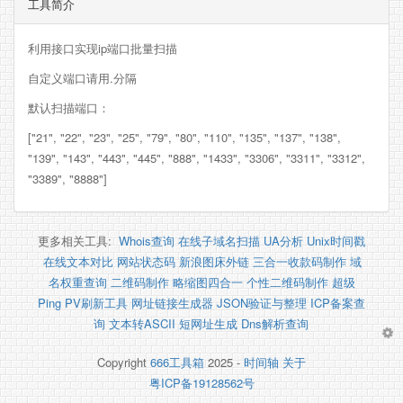
工具简介
利用接口实现ip端口批量扫描
自定义端口请用.分隔
默认扫描端口：
["21", "22", "23", "25", "79", "80", "110", "135", "137", "138",
"139", "143", "443", "445", "888", "1433", "3306", "3311", "3312",
"3389", "8888"]
更多相关工具:
Whois查询
在线子域名扫描
UA分析
Unix时间戳
在线文本对比
网站状态码
新浪图床外链
三合一收款码制作
域
名权重查询
二维码制作
略缩图四合一
个性二维码制作
超级
Ping
PV刷新工具
网址链接生成器
JSON验证与整理
ICP备案查
询
文本转ASCII
短网址生成
Dns解析查询
Copyright
666工具箱
2025 -
时间轴
关于
粤ICP备19128562号