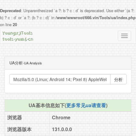
Deprecated
: Unparenthesized `a ?: b ? c : d` is deprecated. Use either `(a ?:
b) ? c : d` or `a ?: (b ? c : d)` in
/www/wwwroot/666.vin/Tools/ua/index.php
on line
20
导
航
按
钮
UA分析
-UA Analysis
分析
UA基本信息如下(
更多常见ua请查看
)
浏览器
Chrome
浏览器版本
131.0.0.0